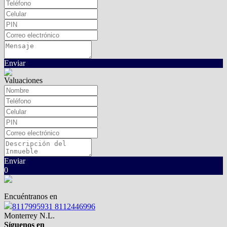
Enviar
Valuaciones
Enviar
0
Encuéntranos en
8117995931 8112446996
Monterrey N.L.
Síguenos en