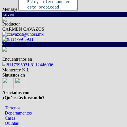
Mensaje
Enviar
Productor
CARMEN CAVAZOS
ccavazos@unosi.mx
(811)799-5931
0
Encuéntranos en
8117995931 8112446996
Monterrey N.L.
Síguenos en
Asociados con
¿Qué estás buscando?
·
Terrenos
·
Departamentos
·
Casas
·
Quintas